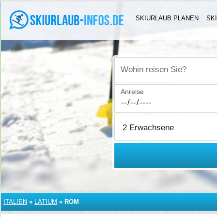
SKIURLAUB PLANEN
SK
Wohin reisen Sie?
Anreise
ITALIEN
»
LATIUM
»
ROM