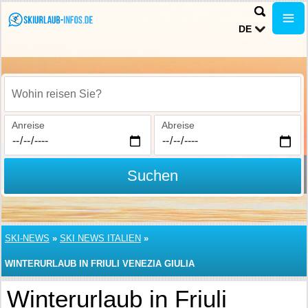
DE
Wohin reisen Sie?
Anreise
Abreise
Suchen
SKI-NEWS
»
SKI NEWS ITALIEN
»
WINTERURLAUB IN FRIULI VENEZIA GIULIA
Winterurlaub in Friuli