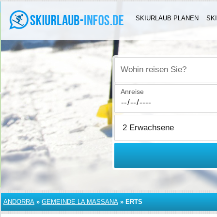
SKIURLAUB PLANEN
SK
Wohin reisen Sie?
Anreise
ANDORRA
»
GEMEINDE LA MASSANA
»
ERTS