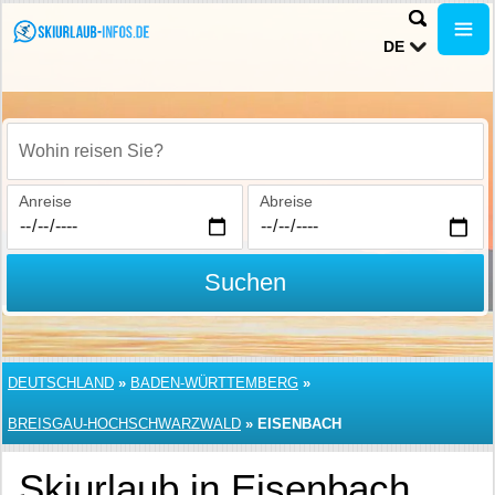
DE
Wohin reisen Sie?
Anreise
Abreise
Suchen
DEUTSCHLAND
»
BADEN-WÜRTTEMBERG
»
BREISGAU-HOCHSCHWARZWALD
»
EISENBACH
Skiurlaub in Eisenbach