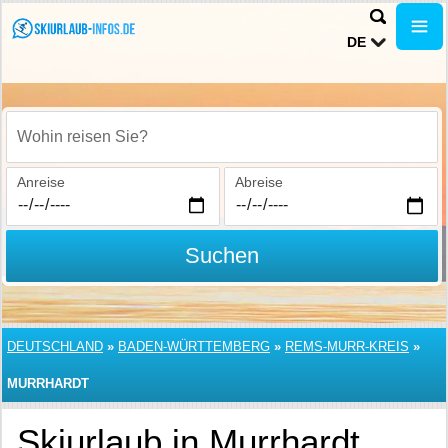
DE
Wohin reisen Sie?
Anreise
Abreise
Suchen
DEUTSCHLAND
»
BADEN-WÜRTTEMBERG
»
REMS-MURR-KREIS
»
MURRHARDT
Skiurlaub in Murrhardt