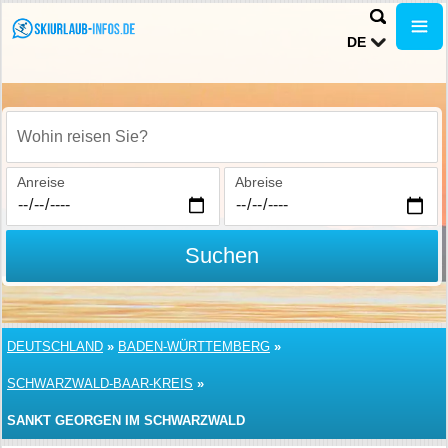
DE
Wohin reisen Sie?
Anreise
Abreise
Suchen
DEUTSCHLAND
»
BADEN-WÜRTTEMBERG
»
SCHWARZWALD-BAAR-KREIS
»
SANKT GEORGEN IM SCHWARZWALD