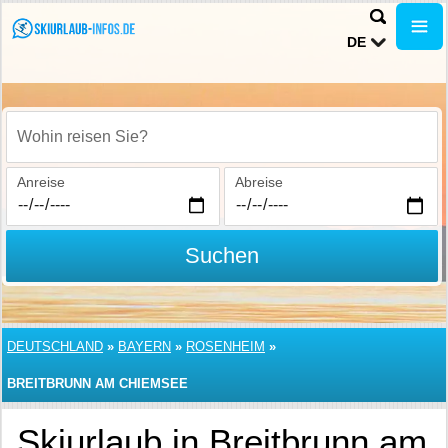
DE
Wohin reisen Sie?
Anreise
Abreise
Suchen
DEUTSCHLAND
»
BAYERN
»
ROSENHEIM
»
BREITBRUNN AM CHIEMSEE
Skiurlaub in Breitbrunn am