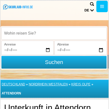
DE
Wohin reisen Sie?
Anreise
Abreise
Suchen
DEUTSCHLAND
»
NORDRHEIN WESTFALEN
»
KREIS OLPE
»
ATTENDORN
Unterkunft in Attendorn