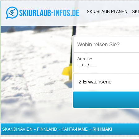
SKIURLAUB PLANEN
SK
Wohin reisen Sie?
Anreise
SKANDINAVIEN
»
FINNLAND
»
KANTA-HÄME
»
RIIHIMÄKI