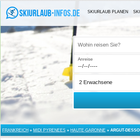
SKIURLAUB PLANEN
SK
Wohin reisen Sie?
Anreise
FRANKREICH
»
MIDI PYRENEES
»
HAUTE-GARONNE
»
ARGUT-DESSO