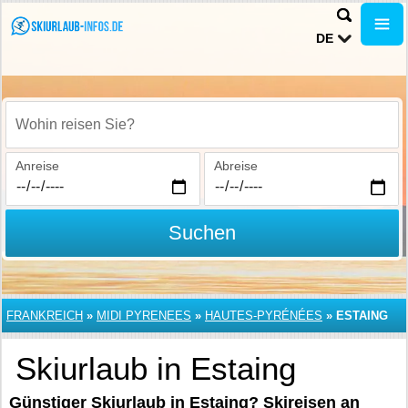
DE
Wohin reisen Sie?
Anreise
Abreise
Suchen
FRANKREICH
»
MIDI PYRENEES
»
HAUTES-PYRÉNÉES
»
ESTAING
Skiurlaub in Estaing
Günstiger Skiurlaub in Estaing? Skireisen an