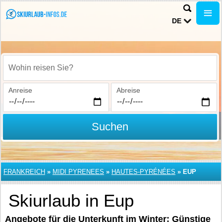
DE
Wohin reisen Sie?
Anreise
Abreise
Suchen
FRANKREICH
»
MIDI PYRENEES
»
HAUTES-PYRÉNÉES
»
EUP
Skiurlaub in Eup
Angebote für die Unterkunft im Winter: Günstige