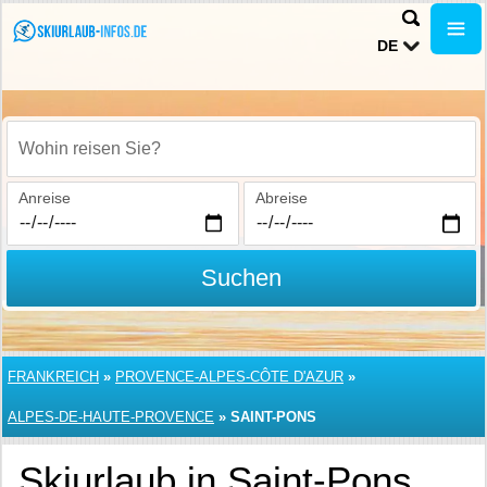
DE
Wohin reisen Sie?
Anreise
Abreise
Suchen
FRANKREICH
»
PROVENCE-ALPES-CÔTE D'AZUR
»
ALPES-DE-HAUTE-PROVENCE
»
SAINT-PONS
Skiurlaub in Saint-Pons