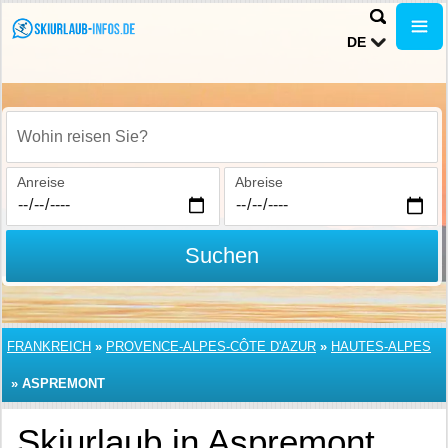
DE
Wohin reisen Sie?
Anreise
Abreise
Suchen
FRANKREICH
»
PROVENCE-ALPES-CÔTE D'AZUR
»
HAUTES-ALPES
»
ASPREMONT
Skiurlaub in Aspremont