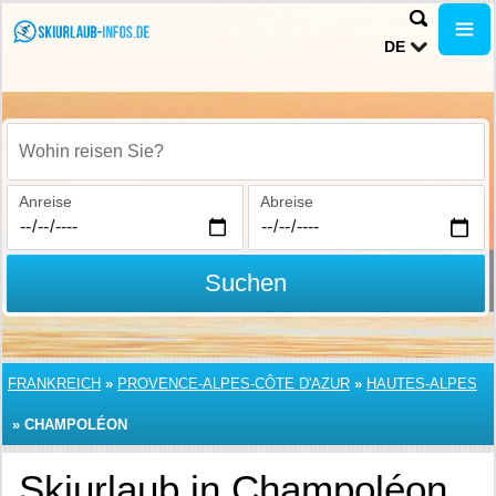
DE
Wohin reisen Sie?
Anreise
Abreise
Suchen
FRANKREICH
»
PROVENCE-ALPES-CÔTE D'AZUR
»
HAUTES-ALPES
»
CHAMPOLÉON
Skiurlaub in Champoléon