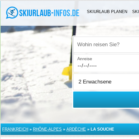
SKIURLAUB PLANEN
SK
Wohin reisen Sie?
Anreise
FRANKREICH
»
RHÔNE-ALPES
»
ARDÈCHE
»
LA SOUCHE