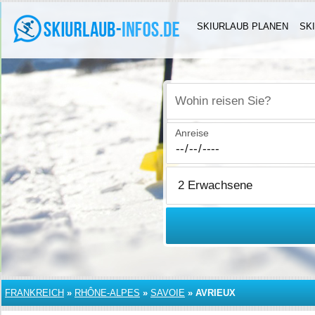
SKIURLAUB PLANEN
SK
Wohin reisen Sie?
Anreise
FRANKREICH
»
RHÔNE-ALPES
»
SAVOIE
»
AVRIEUX