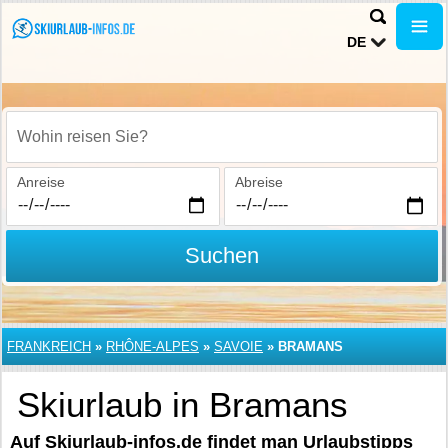
DE
Wohin reisen Sie?
Anreise
Abreise
Suchen
FRANKREICH
»
RHÔNE-ALPES
»
SAVOIE
»
BRAMANS
Skiurlaub in Bramans
Auf Skiurlaub-infos.de findet man Urlaubstipps