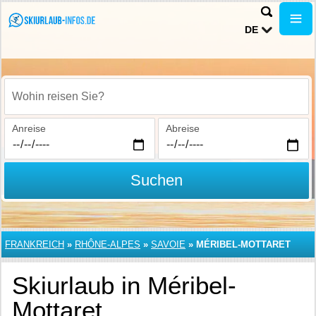
DE
Wohin reisen Sie?
Anreise
Abreise
Suchen
FRANKREICH
»
RHÔNE-ALPES
»
SAVOIE
»
MÉRIBEL-MOTTARET
Skiurlaub in Méribel-
Mottaret