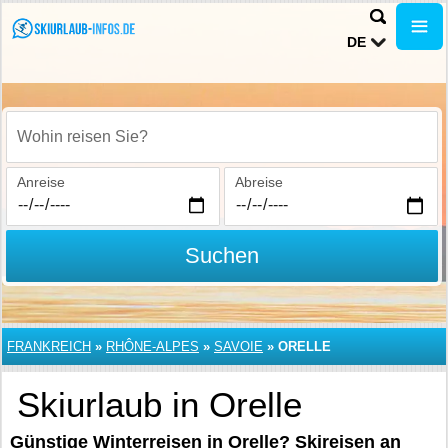
DE
Wohin reisen Sie?
Anreise
Abreise
Suchen
FRANKREICH
»
RHÔNE-ALPES
»
SAVOIE
»
ORELLE
Skiurlaub in Orelle
Günstige Winterreisen in Orelle? Skireisen an