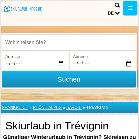
DE
Wohin reisen Sie?
Anreise
Abreise
Suchen
FRANKREICH
»
RHÔNE-ALPES
»
SAVOIE
»
TRÉVIGNIN
Skiurlaub in Trévignin
Günstiger Winterurlaub in Trévignin? Skireisen zu