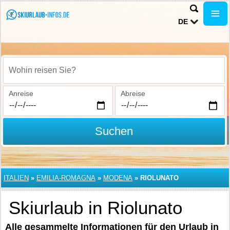
DE
Wohin reisen Sie?
Anreise
Abreise
Suchen
ITALIEN
»
EMILIA-ROMAGNA
»
MODENA
»
RIOLUNATO
Skiurlaub in Riolunato
Alle gesammelte Informationen für den Urlaub in