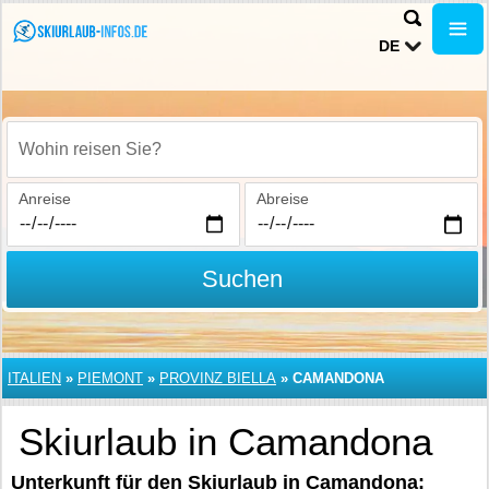
DE
Wohin reisen Sie?
Anreise
Abreise
Suchen
ITALIEN
»
PIEMONT
»
PROVINZ BIELLA
»
CAMANDONA
Skiurlaub in Camandona
Unterkunft für den Skiurlaub in Camandona: