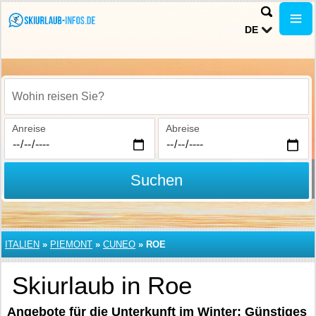
DE
Wohin reisen Sie?
Anreise
Abreise
Suchen
ITALIEN
»
PIEMONT
»
CUNEO
»
ROE
Skiurlaub in Roe
Angebote für die Unterkunft im Winter: Günstiges