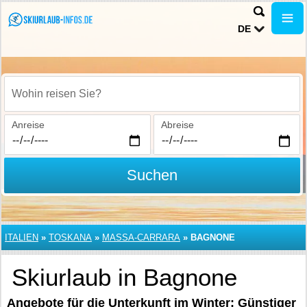
DE
Wohin reisen Sie?
Anreise
Abreise
Suchen
ITALIEN
»
TOSKANA
»
MASSA-CARRARA
»
BAGNONE
Skiurlaub in Bagnone
Angebote für die Unterkunft im Winter: Günstiger