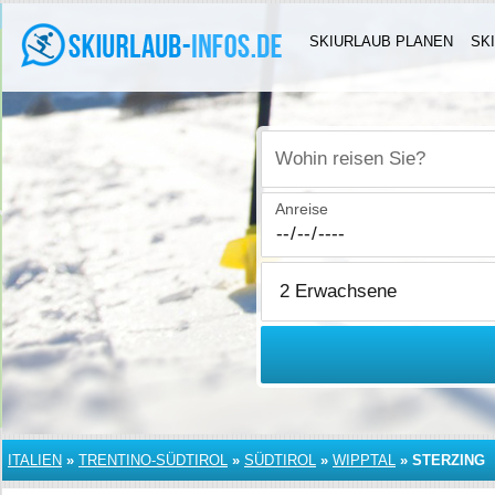
SKIURLAUB PLANEN
SK
Wohin reisen Sie?
Anreise
ITALIEN
»
TRENTINO-SÜDTIROL
»
SÜDTIROL
»
WIPPTAL
»
STERZING