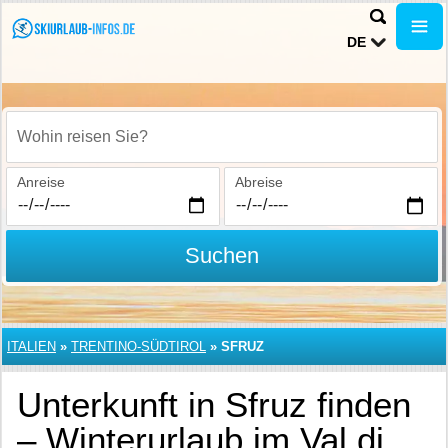
DE
Wohin reisen Sie?
Anreise
Abreise
Suchen
ITALIEN
»
TRENTINO-SÜDTIROL
»
SFRUZ
Unterkunft in Sfruz finden
– Winterurlaub im Val di