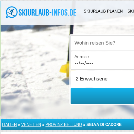
SKIURLAUB PLANEN
SK
Wohin reisen Sie?
Anreise
ITALIEN
»
VENETIEN
»
PROVINZ BELLUNO
»
SELVA DI CADORE