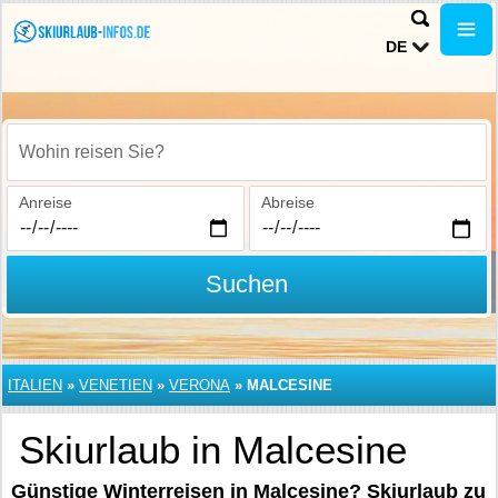
DE
Wohin reisen Sie?
Anreise
Abreise
Suchen
ITALIEN
»
VENETIEN
»
VERONA
»
MALCESINE
Skiurlaub in Malcesine
Günstige Winterreisen in Malcesine? Skiurlaub zu