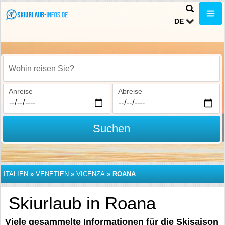
DE
Wohin reisen Sie?
Anreise
Abreise
Suchen
ITALIEN
»
VENETIEN
»
VICENZA
»
ROANA
Skiurlaub in Roana
Viele gesammelte Informationen für die Skisaison