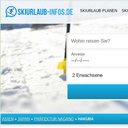
SKIURLAUB PLANEN
SK
Wohin reisen Sie?
Anreise
ASIEN
»
JAPAN
»
PRÄFEKTUR NAGANO
»
HAKUBA