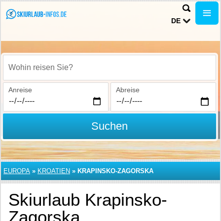
DE
Wohin reisen Sie?
Anreise
Abreise
Suchen
EUROPA
»
KROATIEN
»
KRAPINSKO-ZAGORSKA
Skiurlaub Krapinsko-
Zagorska