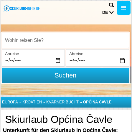
DE
Wohin reisen Sie?
Anreise
Abreise
Suchen
EUROPA
»
KROATIEN
»
KVARNER BUCHT
»
OPĆINA ČAVLE
Skiurlaub Općina Čavle
Unterkunft für den Skiurlaub in Općina Čavle: