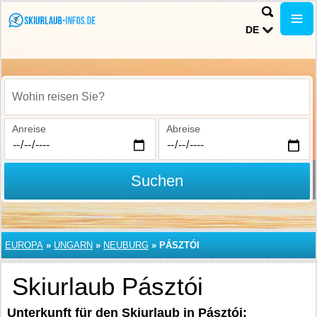
DE
Wohin reisen Sie?
Anreise
Abreise
Suchen
EUROPA
»
UNGARN
»
NEUBURG
»
PÁSZTÓI
Skiurlaub Pásztói
Unterkunft für den Skiurlaub in Pásztói: