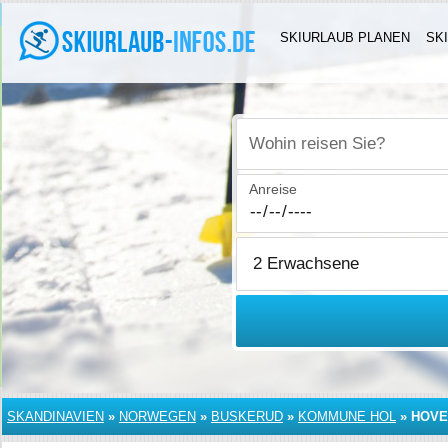
SKIURLAUB PLANEN
SK
Wohin reisen Sie?
Anreise
SKANDINAVIEN
»
NORWEGEN
»
BUSKERUD
»
KOMMUNE HOL
»
HOVE