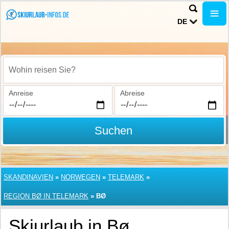
DE
Wohin reisen Sie?
Anreise
Abreise
Suchen
SKANDINAVIEN
»
NORWEGEN
»
TELEMARK
»
REGION BØ IN TELEMARK
»
BØ
Skiurlaub in Bø