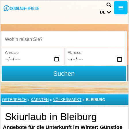
DE
Wohin reisen Sie?
Anreise
Abreise
Suchen
ÖSTERREICH
»
KÄRNTEN
»
VÖLKERMARKT
»
BLEIBURG
Skiurlaub in Bleiburg
Angebote für die Unterkunft im Winter: Günstige