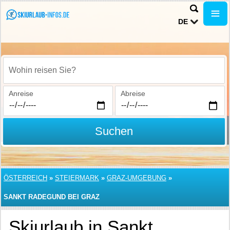
DE
Wohin reisen Sie?
Anreise
Abreise
Suchen
ÖSTERREICH
»
STEIERMARK
»
GRAZ-UMGEBUNG
»
SANKT RADEGUND BEI GRAZ
Skiurlaub in Sankt