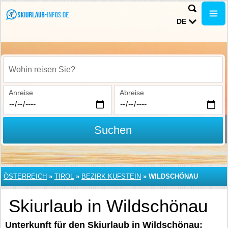
DE
Wohin reisen Sie?
Anreise
Abreise
Suchen
ÖSTERREICH
»
TIROL
»
BEZIRK KUFSTEIN
»
WILDSCHÖNAU
Skiurlaub in Wildschönau
Unterkunft für den Skiurlaub in Wildschönau: