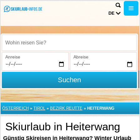
DE
Wohin reisen Sie?
Anreise
Abreise
Suchen
ÖSTERREICH
»
TIROL
»
BEZIRK REUTTE
»
HEITERWANG
Skiurlaub in Heiterwang
Günstig Skireisen in Heiterwang? Winter Urlaub