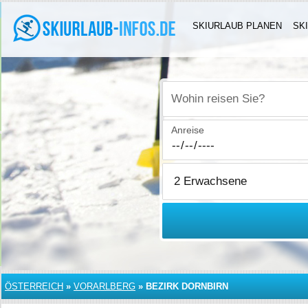
SKIURLAUB PLANEN
SK
Wohin reisen Sie?
Anreise
ÖSTERREICH
»
VORARLBERG
»
BEZIRK DORNBIRN