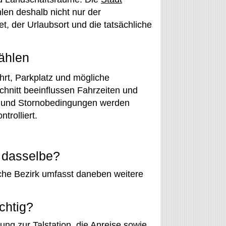
hlen deshalb nicht nur der
t, der Urlaubsort und die tatsächliche
ählen
ahrt, Parkplatz und mögliche
hnitt beeinflussen Fahrzeiten und
t und Stornobedingungen werden
trolliert.
n dasselbe?
sche Bezirk umfasst daneben weitere
chtig?
ung zur Talstation, die Anreise sowie