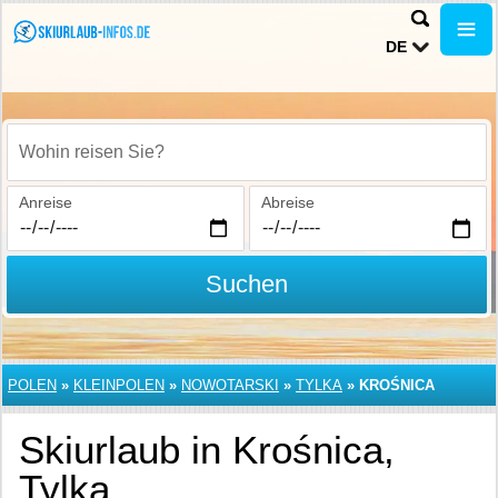
DE
Wohin reisen Sie?
Anreise
Abreise
Suchen
POLEN
»
KLEINPOLEN
»
NOWOTARSKI
»
TYLKA
»
KROŚNICA
Skiurlaub in Krośnica,
Tylka