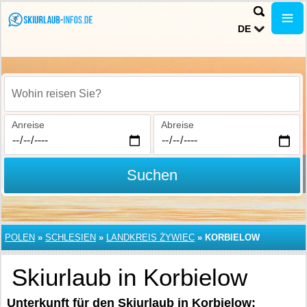
DE
Wohin reisen Sie?
Anreise
Abreise
Suchen
POLEN
»
SCHLESIEN
»
LANDKREIS ŻYWIEC
»
KORBIELOW
Skiurlaub in Korbielow
Unterkunft für den Skiurlaub in Korbielow: