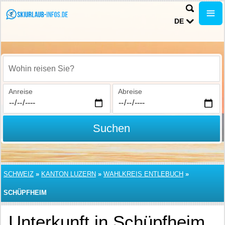
DE
Wohin reisen Sie?
Anreise
Abreise
Suchen
SCHWEIZ
»
KANTON LUZERN
»
WAHLKREIS ENTLEBUCH
»
SCHÜPFHEIM
Unterkunft in Schüpfheim