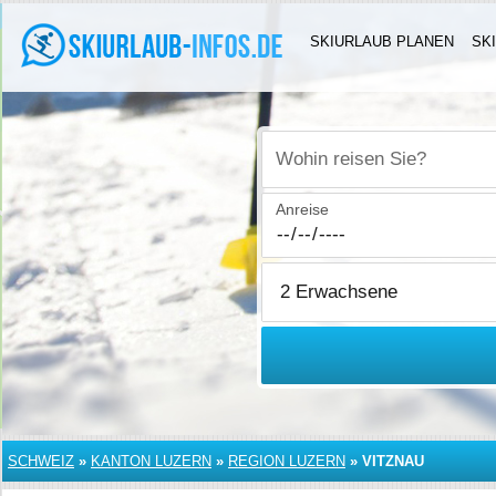
SKIURLAUB PLANEN
SK
Wohin reisen Sie?
Anreise
SCHWEIZ
»
KANTON LUZERN
»
REGION LUZERN
»
VITZNAU