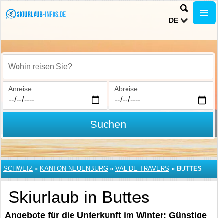
DE
Wohin reisen Sie?
Anreise
Abreise
Suchen
SCHWEIZ
»
KANTON NEUENBURG
»
VAL-DE-TRAVERS
»
BUTTES
Skiurlaub in Buttes
Angebote für die Unterkunft im Winter: Günstige