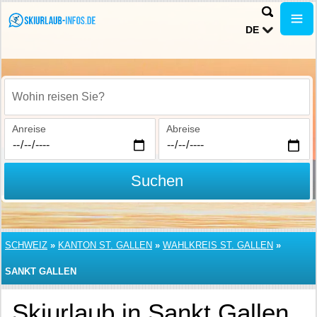
DE
Wohin reisen Sie?
Anreise
Abreise
Suchen
SCHWEIZ
»
KANTON ST. GALLEN
»
WAHLKREIS ST. GALLEN
»
SANKT GALLEN
Skiurlaub in Sankt Gallen