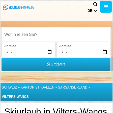
DE
Wohin reisen Sie?
Anreise
Abreise
Suchen
SCHWEIZ
»
KANTON ST. GALLEN
»
SARGANSERLAND
»
VILTERS-WANGS
Skiurlaub in Vilters-Wangs