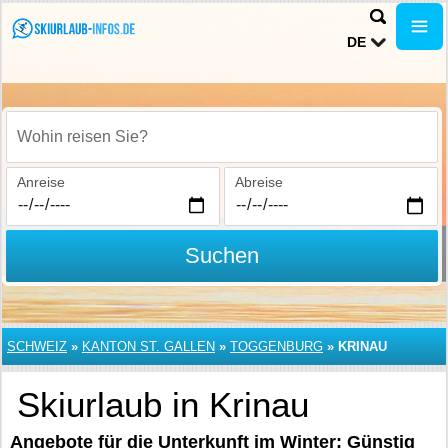
DE
Wohin reisen Sie?
Anreise
Abreise
Suchen
SCHWEIZ
»
KANTON ST. GALLEN
»
TOGGENBURG
»
KRINAU
Skiurlaub in Krinau
Angebote für die Unterkunft im Winter: Günstig