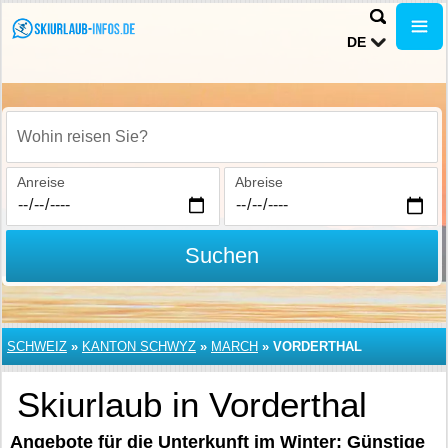
DE
Wohin reisen Sie?
Anreise
Abreise
Suchen
SCHWEIZ
»
KANTON SCHWYZ
»
MARCH
»
VORDERTHAL
Skiurlaub in Vorderthal
Angebote für die Unterkunft im Winter: Günstige